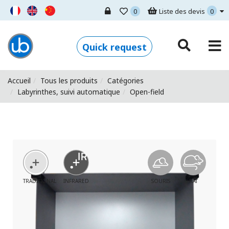
0
Liste des devis
0
Ugo Basile - Home
Quick request
Accueil
Tous les produits
Catégories
Labyrinthes, suivi automatique
Open-field
TRADITIONAL
INFRARED
SOURIS
RAT