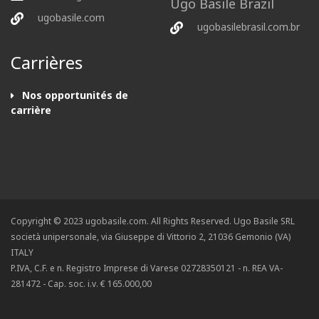
Ugo Basile Brazil
ugobasile.com
ugobasilebrasil.com.br
Carrières
Nos opportunités de
carrière
Copyright © 2023 ugobasile.com. All Rights Reserved. Ugo Basile SRL
società unipersonale, via Giuseppe di Vittorio 2, 21036 Gemonio (VA)
ITALY
P.IVA, C.F. e n. Registro Imprese di Varese 02728350121 - n. REA VA-
281472 - Cap. soc. i.v. € 165.000,00