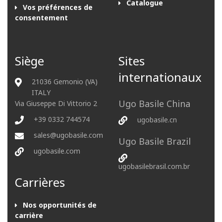
Catalogue
Vos préférences de
consentement
Siège
Sites
internationaux
21036 Gemonio (VA)
ITALY
Ugo Basile China
Via Giuseppe Di Vittorio 2
+39 0332 744574
ugobasile.cn
sales@ugobasile.com
Ugo Basile Brazil
ugobasile.com
ugobasilebrasil.com.br
Carrières
Nos opportunités de
carrière