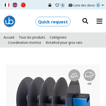
0
Liste des devis
0
Ugo Basile - Home
Quick request
Accueil
Tous les produits
Catégories
Coordination motrice
RotaRod pour gros rats
SOURIS
RAT